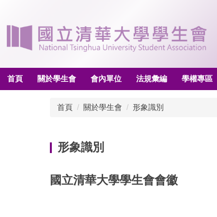
跳
到
主
要
內
容
區
首頁
關於學生會
會內單位
法規彙編
學權專區
首頁
關於學生會
形象識別
形象識別
國立清華大學學生會會徽